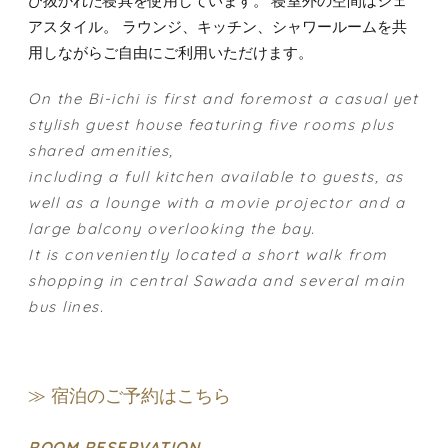
び抜かれた寝具を使用しています。 寝室外の空間はシェ
アスタイル。 ラウンジ、キッチン、シャワールームを共
用しながらご自由にご利用いただけます。
On the Bi-ichi is first and foremost a casual yet
stylish guest house featuring five rooms plus
shared amenities,
including a full kitchen available to guests, as
well as a lounge with a movie projector and a
large balcony overlooking the bay.
It is conveniently located a short walk from
shopping in central Sawada and several main
bus lines.
≫ 宿泊のご予約はこちら
ROOM RESERVATION